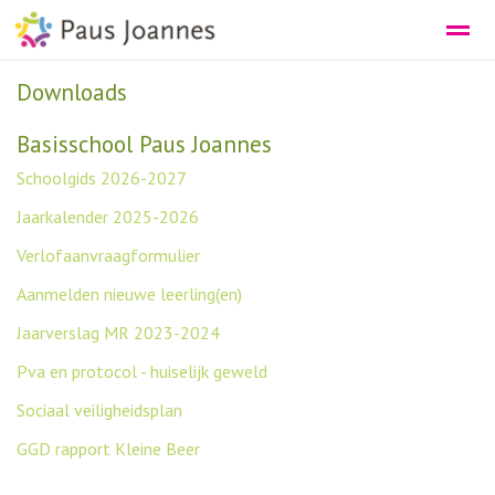
Downloads
DE PEUTEROPVANG
DE SCHOOL
Basisschool Paus Joannes
Schoolgids 2026-2027
Bellen
E-mail
Agenda
Nieuws
Lo
Jaarkalender 2025-2026
Verlofaanvraagformulier
Aanmelden nieuwe leerling(en)
Jaarverslag MR 2023-2024
Pva en protocol - huiselijk geweld
Sociaal veiligheidsplan
GGD rapport Kleine Beer