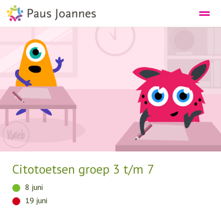
DE PEUTEROPVANG
DE SCHOOL
Bellen
E-mail
Agenda
Nieuws
Lo
Citotoetsen groep 3 t/m 7
8 juni
19 juni