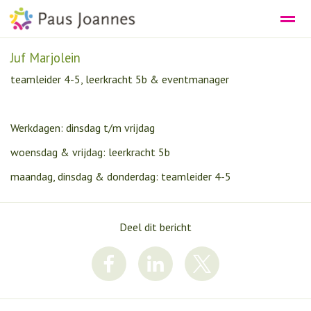
Juf Marjolein
DE PEUTEROPVANG
DE SCHOOL
teamleider 4-5, leerkracht 5b & eventmanager
Bellen
E-mail
Agenda
Nieuws
Lo
Werkdagen: dinsdag t/m vrijdag
woensdag & vrijdag: leerkracht 5b
maandag, dinsdag & donderdag: teamleider 4-5
Deel dit bericht