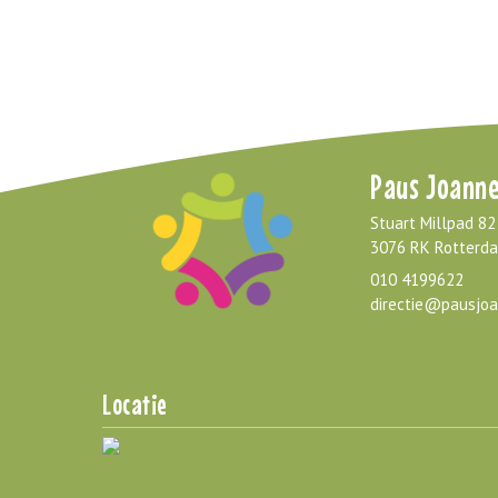
Paus Joanne
Stuart Millpad 82
3076 RK Rotterd
010 4199622
directie@pausjoa
Locatie