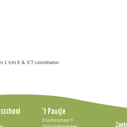
en 1 t/m 8 & ICT-coördinator.
sschool
't Pausje
Elsschotstraat 9
Zoek
am
3076 EA Rotterdam