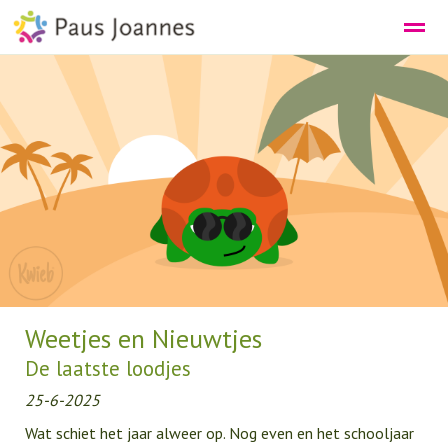
DE PEUTEROPVANG
DE SCHOOL
Bellen
E-mail
Agenda
Nieuws
Lo
Weetjes en Nieuwtjes
De laatste loodjes
25-6-2025
Wat schiet het jaar alweer op. Nog even en het schooljaar